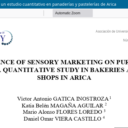
 un estudio cuantitativo en panaderías y pastelerías de Arica