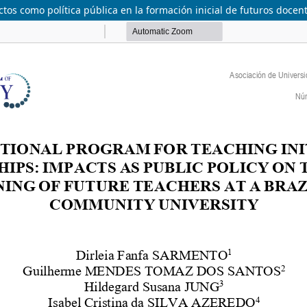
ctos como política pública en la formación inicial de futuros doce