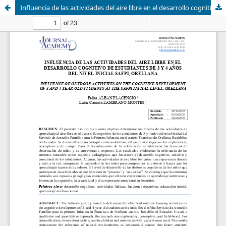
Influencia de las actividades del aire libre en el desarrollo cognitivo de estudiantes de 3 y 4 años del nivel inicial Safpi, Orellana