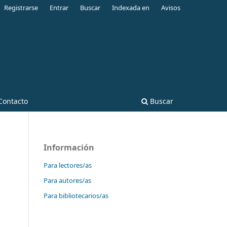
Registrarse
Entrar
Buscar
Indexada en
Avisos
Contacto
Buscar
Información
Para lectores/as
Para autores/as
Para bibliotecarios/as