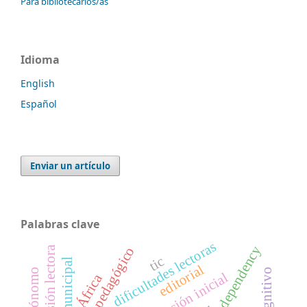
Para bibliotecarios/as
Idioma
English
Español
Enviar un artículo
Palabras clave
dificultades lectoras
dependency
comprensión lectora
tic
red municipal
editorial
educación inicial
África