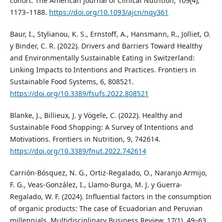
cohort. The American Journal of Clinical Nutrition, 109(4),
1173–1188.
https://doi.org/10.1093/ajcn/nqy361
Baur, I., Stylianou, K. S., Ernstoff, A., Hansmann, R., Jolliet, O.
y Binder, C. R. (2022). Drivers and Barriers Toward Healthy
and Environmentally Sustainable Eating in Switzerland:
Linking Impacts to Intentions and Practices. Frontiers in
Sustainable Food Systems, 6, 808521.
https://doi.org/10.3389/fsufs.2022.808521
Blanke, J., Billieux, J. y Vögele, C. (2022). Healthy and
Sustainable Food Shopping: A Survey of Intentions and
Motivations. Frontiers in Nutrition, 9, 742614.
https://doi.org/10.3389/fnut.2022.742614
Carrión-Bósquez, N. G., Ortiz-Regalado, O., Naranjo Armijo,
F. G., Veas-González, I., Llamo-Burga, M. J. y Guerra-
Regalado, W. F. (2024). Influential factors in the consumption
of organic products: The case of Ecuadorian and Peruvian
millennials. Multidisciplinary Business Review, 17(1), 49–63.