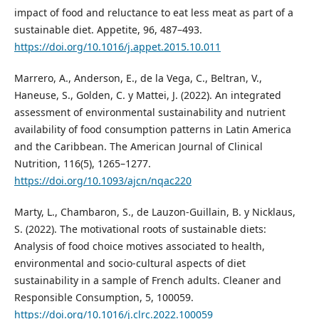
impact of food and reluctance to eat less meat as part of a
sustainable diet. Appetite, 96, 487–493.
https://doi.org/10.1016/j.appet.2015.10.011
Marrero, A., Anderson, E., de la Vega, C., Beltran, V.,
Haneuse, S., Golden, C. y Mattei, J. (2022). An integrated
assessment of environmental sustainability and nutrient
availability of food consumption patterns in Latin America
and the Caribbean. The American Journal of Clinical
Nutrition, 116(5), 1265–1277.
https://doi.org/10.1093/ajcn/nqac220
Marty, L., Chambaron, S., de Lauzon-Guillain, B. y Nicklaus,
S. (2022). The motivational roots of sustainable diets:
Analysis of food choice motives associated to health,
environmental and socio-cultural aspects of diet
sustainability in a sample of French adults. Cleaner and
Responsible Consumption, 5, 100059.
https://doi.org/10.1016/j.clrc.2022.100059