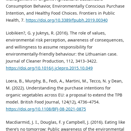
Consumption Behavior, Environmentally Conscious Purchase
Intention, and Healthy Food Choices. Frontiers in Public
Health, 7.
https://doi.org/10.3389/fpubh.2019.00340
Liobikien?, G. y Juknys, R. (2016). The role of values,
environmental risk perception, awareness of consequences,
and willingness to assume responsibility for
environmentally-friendly behaviour: the Lithuanian case.
Journal of Cleaner Production, 112, 3413–3422.
https://doi.org/10.1016/j.jclepro.2015.10.049
Loera, B., Murphy, B., Fedi, A., Martini, M., Tecco, N. y Dean,
M. (2022). Understanding the purchase intentions for
organic vegetables across EU: a proposal to extend the TPB
model. British Food Journal, 124(12), 4736–4754.
https://doi.org/10.1108/BFJ-08-2021-0875
Macdiarmid, J. I., Douglas, F. y Campbell, J. (2016). Eating like
there’s no tomorrow: Public awareness of the environmental