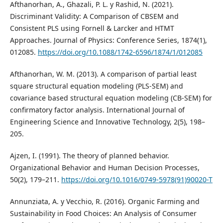
Afthanorhan, A., Ghazali, P. L. y Rashid, N. (2021).
Discriminant Validity: A Comparison of CBSEM and
Consistent PLS using Fornell & Larcker and HTMT
Approaches. Journal of Physics: Conference Series, 1874(1),
012085.
https://doi.org/10.1088/1742-6596/1874/1/012085
Afthanorhan, W. M. (2013). A comparison of partial least
square structural equation modeling (PLS-SEM) and
covariance based structural equation modeling (CB-SEM) for
confirmatory factor analysis. International Journal of
Engineering Science and Innovative Technology, 2(5), 198–
205.
Ajzen, I. (1991). The theory of planned behavior.
Organizational Behavior and Human Decision Processes,
50(2), 179–211.
https://doi.org/10.1016/0749-5978(91)90020-T
Annunziata, A. y Vecchio, R. (2016). Organic Farming and
Sustainability in Food Choices: An Analysis of Consumer