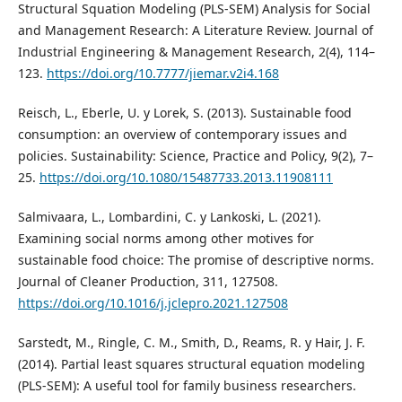
Structural Squation Modeling (PLS-SEM) Analysis for Social
and Management Research: A Literature Review. Journal of
Industrial Engineering & Management Research, 2(4), 114–
123.
https://doi.org/10.7777/jiemar.v2i4.168
Reisch, L., Eberle, U. y Lorek, S. (2013). Sustainable food
consumption: an overview of contemporary issues and
policies. Sustainability: Science, Practice and Policy, 9(2), 7–
25.
https://doi.org/10.1080/15487733.2013.11908111
Salmivaara, L., Lombardini, C. y Lankoski, L. (2021).
Examining social norms among other motives for
sustainable food choice: The promise of descriptive norms.
Journal of Cleaner Production, 311, 127508.
https://doi.org/10.1016/j.jclepro.2021.127508
Sarstedt, M., Ringle, C. M., Smith, D., Reams, R. y Hair, J. F.
(2014). Partial least squares structural equation modeling
(PLS-SEM): A useful tool for family business researchers.