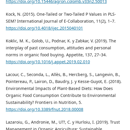
https://doi.org/10.15446/agron.colomb.v33n2.50013
Kock, N. (2015). One-Tailed or Two-Tailed P Values in PLS-
SEM? International Journal of E-Collaboration, 11(2), 1–7.
https://doi.org/10.4018/ijec.2015040101
Koklic, M. K., Golob, U., Podnar, K. y Zabkar, V. (2019). The
interplay of past consumption, attitudes and personal
norms in organic food buying. Appetite, 137, 27–34.
https://doi.org/10.1016/j.appet.2019.02.010
Lacour, C., Seconda, L., Allès, B., Hercberg, S., Langevin, B.,
Pointereau, P., Lairon, D., Baudry, J. y Kesse-Guyot, E. (2018).
Environmental Impacts of Plant-Based Diets: How Does
Organic Food Consumption Contribute to Environmental
Sustainability? Frontiers in Nutrition, 5.
https://doi.org/10.3389/fnut.2018.00008
Lazaroiu, G., Andronie, M., U??, C. y Hurloiu, I. (2019). Trust
Management in Organic Agriculture: Sustainable