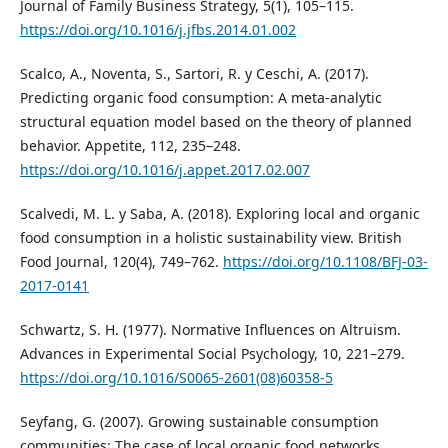
Journal of Family Business Strategy, 5(1), 105–115.
https://doi.org/10.1016/j.jfbs.2014.01.002
Scalco, A., Noventa, S., Sartori, R. y Ceschi, A. (2017).
Predicting organic food consumption: A meta-analytic
structural equation model based on the theory of planned
behavior. Appetite, 112, 235–248.
https://doi.org/10.1016/j.appet.2017.02.007
Scalvedi, M. L. y Saba, A. (2018). Exploring local and organic
food consumption in a holistic sustainability view. British
Food Journal, 120(4), 749–762.
https://doi.org/10.1108/BFJ-03-
2017-0141
Schwartz, S. H. (1977). Normative Influences on Altruism.
Advances in Experimental Social Psychology, 10, 221–279.
https://doi.org/10.1016/S0065-2601(08)60358-5
Seyfang, G. (2007). Growing sustainable consumption
communities: The case of local organic food networks.