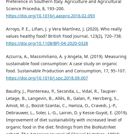
Preference in Southern Italy. Agriculture and Agricultural
Science Procedia, 8, 193–200.
https://doi.org/10.1016/j.aaspro.2016.02.093
Arroyo, P. E., Liñan, J. y Vera Martínez, J. (2020). Who really
values healthy food? British Food Journal, 123(2), 720–738.
https://doi.org/10.1108/BFJ-04-2020-0328
Azzurra, A., Massimiliano, A. y Angela, M. (2019). Measuring
sustainable food consumption: A case study on organic
food. Sustainable Production and Consumption, 17, 95–107.
https://doi.org/10.1016/j.spc.2018.09.007
Baudry, J., Pointereau, P., Seconda, L., Vidal, R., Taupier-
Letage, B., Langevin, B., Allès, B., Galan, P., Hercberg, S.,
Amiot, M.-J., Boizot-Szantai, C., Hamza, O., Cravedi, J.-P.,
Debrauwer, L., Soler, L.-G., Lairon, D. y Kesse-Guyot, E. (2019).
Improvement of diet sustainability with increased level of
organic food in the diet: findings from the BioNutriNet